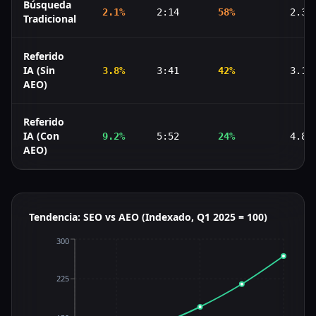
Búsqueda
2.1
%
2:14
58
%
2.3
Tradicional
Referido
IA (Sin
3.8
%
3:41
42
%
3.1
AEO)
Referido
IA (Con
9.2
%
5:52
24
%
4.8
AEO)
Tendencia: SEO vs AEO (Indexado, Q1 2025 = 100)
300
225